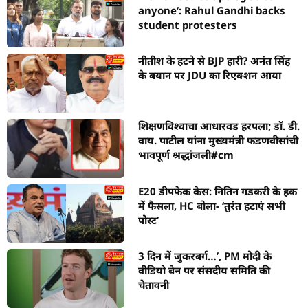
anyone’: Rahul Gandhi backs
student protesters
नीतीश के हटने से BJP हारी? अनंत सिंह
के बयान पर JDU का रिएक्शन आया
शिक्षणविश्वाचा आधारवड हरपला; डॉ. डी.
वाय. पाटील यांना मुख्यमंत्री फडणवीसांची
भावपूर्ण श्रद्धांजली#cm
E20 डीपफेक केस: नितिन गडकरी के हक
में फैसला, HC बोला- ‘तुरंत हटाएं सभी
पोस्ट’
3 दिन में जुकरबर्ग…’, PM मोदी के
वीडियो बैन पर संसदीय समिति की
चेतावनी