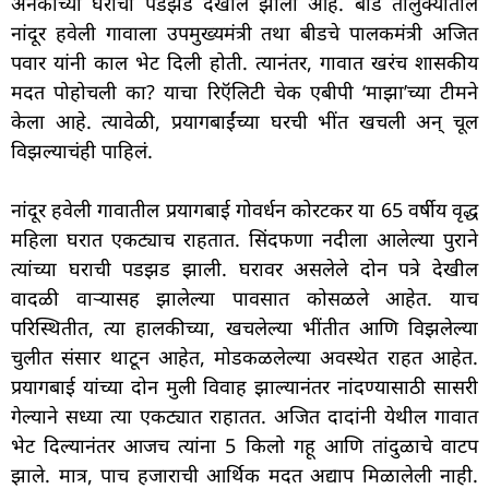
अनेकांच्या घराची पडझड देखील झाली आहे. बीड तालुक्यातील
नांदूर हवेली गावाला उपमुख्यमंत्री तथा बीडचे पालकमंत्री अजित
पवार यांनी काल भेट दिली होती. त्यानंतर, गावात खरंच शासकीय
मदत पोहोचली का? याचा रिऍलिटी चेक एबीपी ‘माझा’च्या टीमने
केला आहे. त्यावेळी, प्रयागबाईंच्या घरची भींत खचली अन् चूल
विझल्याचंही पाहिलं.
नांदूर हवेली गावातील प्रयागबाई गोवर्धन कोरटकर या 65 वर्षीय वृद्ध
महिला घरात एकट्याच राहतात. सिंदफणा नदीला आलेल्या पुराने
त्यांच्या घराची पडझड झाली. घरावर असलेले दोन पत्रे देखील
वादळी वाऱ्यासह झालेल्या पावसात कोसळले आहेत. याच
परिस्थितीत, त्या हालकीच्या, खचलेल्या भींतीत आणि विझलेल्या
चुलीत संसार थाटून आहेत, मोडकळलेल्या अवस्थेत राहत आहेत.
प्रयागबाई यांच्या दोन मुली विवाह झाल्यानंतर नांदण्यासाठी सासरी
गेल्याने सध्या त्या एकट्यात राहातत. अजित दादांनी येथील गावात
भेट दिल्यानंतर आजच त्यांना 5 किलो गहू आणि तांदुळाचे वाटप
झाले. मात्र, पाच हजाराची आर्थिक मदत अद्याप मिळालेली नाही.