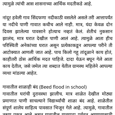
त्यामुळे त्यांची आस शासनाच्या आर्थिक मदतीकडे आहे.
नांदूर हवेली गाव सिंदफणा नदीकाठी वसलेले असले तरी आत्तापर्यंत
या नदीचे पाणी गावात कधीच आले नाही. मात्र, यंदा केवळ दोन
दिवस झालेल्या पावसाने होत्याच नव्हतं केलं. शेतीचं नुकसान
झालंच, मात्र घरात देखील पाणी आलं आहे. त्यामुळे आता हीच
परिस्थिती अनेकांच्या घरात असून प्रत्येकाकडून आपल्या परीने ती
आटोक्यात आणली जात आहे. पाच किलो गहू तांदूळाने काय होतं,
काहीतरी ठोस आर्थिक मदत पाहिजे. दादा येऊन बघून गेले आता
काय देतील, जसे जमेल त्या शब्दात येतील ग्रामस्थ महिलेने आपल्या
व्यथा मांडल्या आहेत.
गावातील शाळाही बंद (Beed flood in school)
गावातील घरांची दुरावस्था झालीच. मात्र शाळेत देखील मोठ्या
प्रमाणात पाणी साचल्याने विद्यार्थ्यांची शाळा बंद आहे. शाळेतील
संपूर्ण शालेय साहित्य पावसात भिजून गेले आहे. त्यामुळे, गावातील
तरुण एकत्र आले असून गावातील गावगाडा पूर्ववत आणण्यासाठी