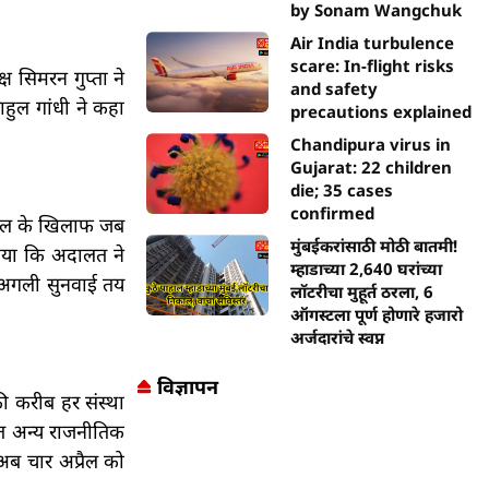
by Sonam Wangchuk
Air India turbulence
scare: In-flight risks
्ष सिमरन गुप्ता ने
and safety
ाहुल गांधी ने कहा
precautions explained
Chandipura virus in
Gujarat: 22 children
die; 35 cases
confirmed
ाहुल के खिलाफ जब
मुंबईकरांसाठी मोठी बातमी!
ताया कि अदालत ने
म्हाडाच्या 2,640 घरांच्या
ी अगली सुनवाई तय
लॉटरीचा मुहूर्त ठरला, 6
ऑगस्टला पूर्ण होणारे हजारो
अर्जदारांचे स्वप्न
विज्ञापन
की करीब हर संस्था
ित अन्य राजनीतिक
 अब चार अप्रैल को