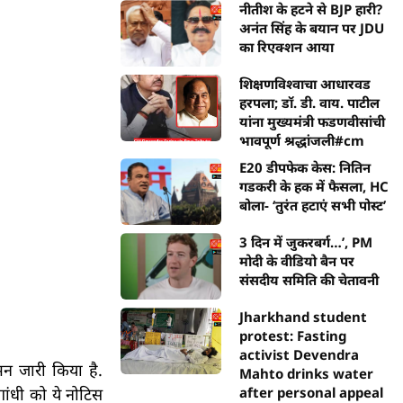
नीतीश के हटने से BJP हारी?
अनंत सिंह के बयान पर JDU
का रिएक्शन आया
शिक्षणविश्वाचा आधारवड
हरपला; डॉ. डी. वाय. पाटील
यांना मुख्यमंत्री फडणवीसांची
भावपूर्ण श्रद्धांजली#cm
E20 डीपफेक केस: नितिन
गडकरी के हक में फैसला, HC
बोला- ‘तुरंत हटाएं सभी पोस्ट’
3 दिन में जुकरबर्ग…’, PM
मोदी के वीडियो बैन पर
संसदीय समिति की चेतावनी
Jharkhand student
protest: Fasting
activist Devendra
मन जारी किया है.
Mahto drinks water
after personal appeal
ांधी को ये नोटिस