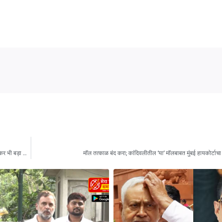
दिल्ली में AAP ने बदला पार्टी अध्यक्ष, मनीष सिसोदिया को पंजाब की जिम्मेदारी, गुजरात-गोवा को लेकर भी बड़ा फैसला
मॉल तत्काळ बंद करा; कांदिवलीतील ‘या’ मॉलबाबत मुंबई हायकोर्टा