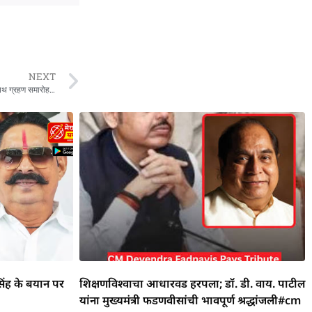
NEXT
Himanta Biswa CM Oath Live: लगातार दूसरी बार सीएम बने हिमंता बिस्वा सरमा, शपथ ग्रहण समारोह में पहुंचे मोदी- शाह
िंह के बयान पर
शिक्षणविश्वाचा आधारवड हरपला; डॉ. डी. वाय. पाटील
यांना मुख्यमंत्री फडणवीसांची भावपूर्ण श्रद्धांजली#cm