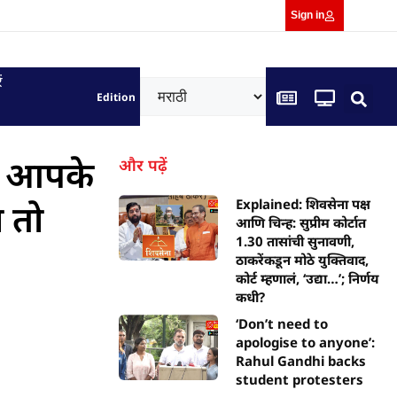
Sign in
ं
Edition
त? आपके
और पढ़ें
 तो
Explained: शिवसेना पक्ष
आणि चिन्ह: सुप्रीम कोर्टात
1.30 तासांची सुनावणी,
ठाकरेंकडून मोठे युक्तिवाद,
कोर्ट म्हणालं, ‘उद्या…’; निर्णय
कधी?
‘Don’t need to
apologise to anyone’:
Rahul Gandhi backs
student protesters