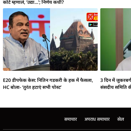
कोर्ट म्हणालं, ‘उद्या…’; निर्णय कधी?
E20 डीपफेक केस: नितिन गडकरी के हक में फैसला,
3 दिन में जुकरबर
HC बोला- ‘तुरंत हटाएं सभी पोस्ट’
संसदीय समिति क
समाचार
अपराध समाचार
खेल