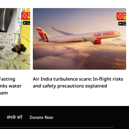
Fasting
Air India turbulence scare: In-flight risks
inks water
and safety precautions explained
onam
संपर्क करें
Donate Now