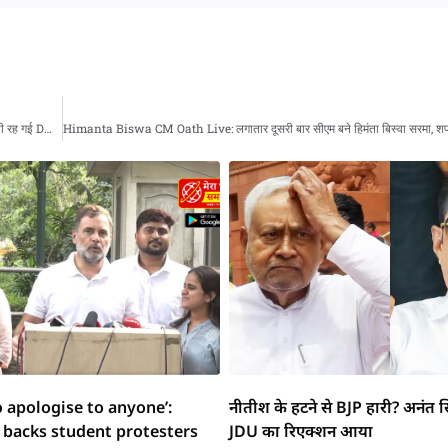
विजय के ‘राजतिलक’ के बाद बदला सियासी समीकरण, TVK को मिला AIADMK का साथ, देखती रह गई DMK
o apologise to anyone’:
नीतीश के हटने से BJP हारी? अनंत स
 backs student protesters
JDU का रिएक्शन आया