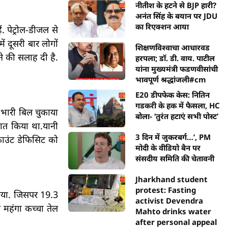
नीतीश के हटने से BJP हारी?
अनंत सिंह के बयान पर JDU
का रिएक्शन आया
. पेट्रोल-डीजल से
ं दूसरी बार लोगों
शिक्षणविश्वाचा आधारवड
े की सलाह दी है.
हरपला; डॉ. डी. वाय. पाटील
यांना मुख्यमंत्री फडणवीसांची
भावपूर्ण श्रद्धांजली#cm
E20 डीपफेक केस: नितिन
गडकरी के हक में फैसला, HC
 भारी बिल चुकाया
बोला- ‘तुरंत हटाएं सभी पोस्ट’
ात किया था.यानी
3 दिन में जुकरबर्ग…’, PM
काउंट डेफिसिट को
मोदी के वीडियो बैन पर
संसदीय समिति की चेतावनी
Jharkhand student
protest: Fasting
किया. जिसपर 19.3
activist Devendra
 महंगा कच्चा तेल
Mahto drinks water
after personal appeal