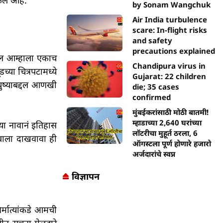
ेलं आहे.
by Sonam Wangchuk
Air India turbulence
scare: In-flight risks
and safety
precautions explained
्दल आम्हाला एकाच
Chandipura virus in
्या चित्रपटामध्ये
Gujarat: 22 children
युष्याबद्दल आणखी
die; 35 cases
confirmed
मुंबईकरांसाठी मोठी बातमी!
म्हाडाच्या 2,640 घरांच्या
ऱ्या नावानं इतिहास
लॉटरीचा मुहूर्त ठरला, 6
ंबाला दाखवावा ही
ऑगस्टला पूर्ण होणारे हजारो
अर्जदारांचे स्वप्न
विज्ञापन
र्मात्यांकडे आमची