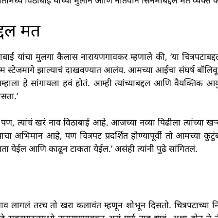
तीमध्ये विठाबाई यांच्या मुलाने आणि नातवाने सिनेमाबद्दल मत व्यक्त क
द्दल मत
ठाबाई यांचा मुलगा कैलास नारायणगावकर म्हणाले की, ‘या चित्रपटाबद
 स्टेजमागे झाल्याचं दाखवण्यात आलंय. आमच्या आईचा संघर्ष बॉलिवूडच
ला हे सांगायला हवं होतं. आम्ही त्यांच्याबद्दल आणि वैयक्तिक आ
सता.’
े. पण, त्यांचं खरं नाव विठाबाई आहे. आजच्या नव्या पिढीला त्यांच्या ख
ा अभिमान आहे, पण चित्रपट प्रदर्शित होण्यापूर्वी तो आमच्या कुटु
गता येईल आणि काढून टाकता येईल.’ असंही त्यांनी पुढे सांगितलं.
चं नाव लागलं तरच तो खरा कलावंत म्हणून शोभून दिसतो. चित्रपटाच्या नि