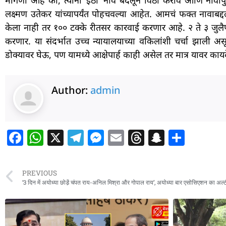
मागणी आहे की, त्यांनी ‘ईठा’ नाव बदलून विठा करावं आणि नावापुढ
लक्ष्मण उतेकर यांच्यापर्यंत पोहचवल्या आहेत. आमचं फक्त नावाबद
केला नाही तर १०० टक्के रीतसर कारवाई करणार आहे. २ ते ३ जुलैपर्
करणार. या संदर्भात उच्च न्यायालयाच्या वकिलांशी चर्चा झाली अ
डोक्यावर घेऊ, पण यामध्ये आक्षेपार्ह काही असेल तर मात्र यावर कायदे
Author:
admin
F
W
X
T
M
E
T
S
S
a
h
el
e
m
h
n
h
c
at
e
ss
ai
re
a
ar
PREVIOUS
e
s
g
e
l
a
p
e
‘3 दिन में अयोध्या छोडे़ं चंपत राय-अनिल मिश्रा और गोपाल राय’, अयोध्या बार एसोसिएशन का अल्
b
A
ra
n
d
c
o
p
m
g
s
h