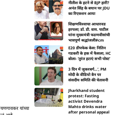
नीतीश के हटने से BJP हारी?
अनंत सिंह के बयान पर JDU
का रिएक्शन आया
शिक्षणविश्वाचा आधारवड
हरपला; डॉ. डी. वाय. पाटील
यांना मुख्यमंत्री फडणवीसांची
भावपूर्ण श्रद्धांजली#cm
E20 डीपफेक केस: नितिन
गडकरी के हक में फैसला, HC
बोला- ‘तुरंत हटाएं सभी पोस्ट’
3 दिन में जुकरबर्ग…’, PM
मोदी के वीडियो बैन पर
संसदीय समिति की चेतावनी
Jharkhand student
protest: Fasting
activist Devendra
Mahto drinks water
ायणगावकर यांच्या
after personal appeal