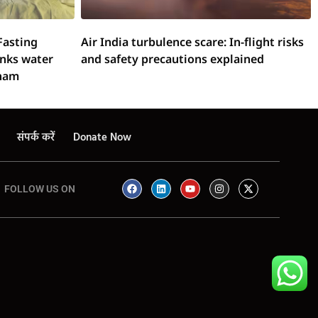
Fasting
Air India turbulence scare: In-flight risks
inks water
and safety precautions explained
onam
संपर्क करें
Donate Now
FOLLOW US ON