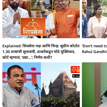
o
p
er
at
k
Explained: शिवसेना पक्ष आणि चिन्ह: सुप्रीम कोर्टात
‘Don’t need t
1.30 तासांची सुनावणी, ठाकरेंकडून मोठे युक्तिवाद,
Rahul Gandhi
कोर्ट म्हणालं, ‘उद्या…’; निर्णय कधी?