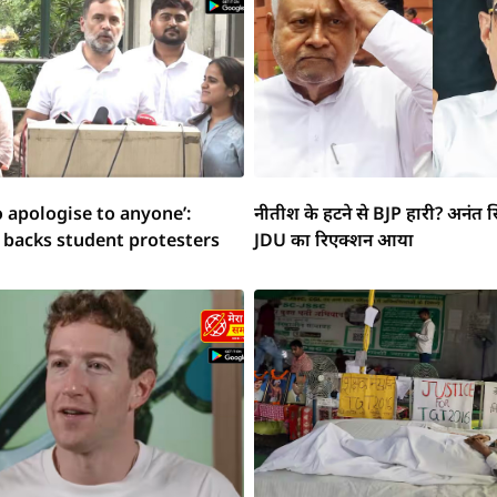
o apologise to anyone’:
नीतीश के हटने से BJP हारी? अनंत स
 backs student protesters
JDU का रिएक्शन आया