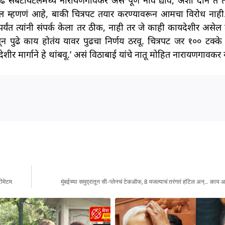
े सबटायटलमध्ये नारायणगावकर असं पूर्ण नाव द्यावं, अशा दोन ते तीन
्दल म्हणणं आहे, बाकी चित्रपट तयार करण्यावरून आमचा विरोध नाही. ज
यंत त्यांनी संपर्क केला तर ठीक, नाही तर जे काही कायदेशीर असेल त
सून पुढे काय होतंय यावर पुढचा निर्णय ठरवू. चित्रपट जर १०० टक्क
शीर मार्गाने हे थांबवू.’ असं विठाबाई यांचे नातू मोहित नारायणगावकर य
टीमेटम
मुंबईच्या समुद्रातून सी-प्लेनचं टेकऑफ, 8 मजल्याचं तरंगतं हॉटेल अन्… काय आ