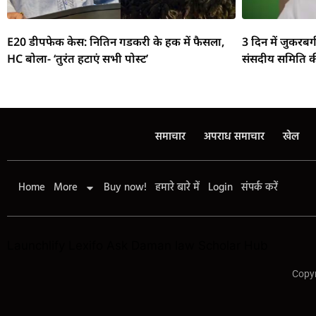
E20 डीपफेक केस: नितिन गडकरी के हक में फैसला,
3 दिन में जुकरबर
HC बोला- ‘तुरंत हटाएं सभी पोस्ट’
संसदीय समिति क
समाचार
अपराध समाचार
खेल
Home
More
Buy now!
हमारे बारे में
Login
संपर्क करें
Launchlify
Lexifo
Ask Daman
law Scholar Hub
Copyr