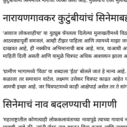
कुटुंबीयांनी सिनेमावर नाराजी व्यक्त केली आहे. नुकत्याच एका मुलाख
नारायणगावकर कुटुंबीयांचं सिनेमाब
‘आवाज लोकशाहीचा’ या युट्युब चॅनलला दिलेल्या मुलाखतीमध्ये वि
आठवड्यापूर्वी समजलं. आम्ही टीझर पाहिला आणि त्यामध्ये माझा जन्म
दाखवत आहे, ही नक्कीच अभिमानाची बाब आहे. मात्र, याआधी आम्हा
माहिती दिली असती आणि यामुळे चित्रपट अधिक आशयघन झाला अ
‘ग्रामीण भागामध्ये ‘विठा’ या शब्दाला ‘ईठा’ बोलले जातं हे मान्य आह
कळाला तर समाधान वाटेल. लक्ष्मण उत्तेकर चित्रपट काढत आहेत याच
आमची इच्छा आहे. जर चित्रपटामध्ये काही आक्षेपार्ह असेल तर ते सां
सिनेमाचं नाव बदलण्याची मागणी
‘महाराष्ट्रातील कोणत्याही लोककलावंताच्या नावापुढे त्याच्या गावा