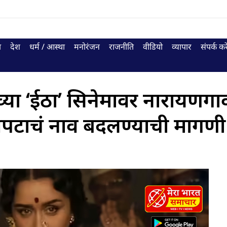
ा
देश
धर्म / आस्था
मनोरंजन
राजनीति
वीडियो
व्यापार
संपर्क करे
च्या ‘ईठा’ सिनेमावर नारायणग
ित्रपटाचं नाव बदलण्याची मागणी