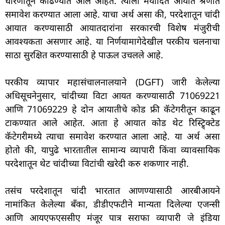
धोरणातून काढण्यात आले आहेत. त्याला मर्यादित आयात श्रेणीत
समावेश करण्यात आला आहे. याचा अर्थ असा की, परदेशातून चांदी
आयात करण्यासाठी आयातदारांना सरकारची विशेष मंजुरीची
आवश्यकता असणार आहे. या निर्णयामागेदेखील परकीय चलनाचा
साठा सुरक्षित करण्यासाठी हे पाऊल उचलले आहे.
परकीय व्यापार महासंचालनालयाने (DGFT) जारी केलेल्या
अधिसूचनेनुसार, चांदीच्या विटा आयत करण्यासाठी 71069221
आणि 71069229 हे दोन आयातीचे कोड फ्री कॅटेगरीतून काढून
टाकण्यात आले आहेत. आता हे आयात कोड थेट रिस्ट्रि्क्टेड
कॅटेगरीमध्ये त्याचा समावेश करण्यात आला आहे. या अर्थ असा
होतो की, यापुढे भारतातील सामान्य व्यापारी किंवा व्यावसायिक
परदेशातून थेट चांदीच्या विटांची खरेदी करु शकणार नाही.
तसंच परदेशातून चांदी भारतात आणण्यासाठी आरबीआयने
नामांकित केलेल्या बँका, डीडीएफटीने मान्यता दिलेल्या एजन्सी
आणि आयएफएससीए मंजूर पात्र सराफा व्यापारी जे इंडिया