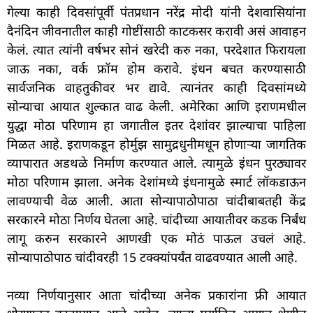
गेल्या काही दिवसांपूर्वी पंतप्रधान नरेंद्र मोदी यांनी देशवासियांना
दैनंदिन जीवनातील काही गोष्टींसाठी काटकसर करावी असं आवाहन
केलं. त्यात त्यांनी वर्षभर सोनं खरेदी करु नका, परदेशात फिरायला
जाऊ नका, वर्क फ्रॉम होम करावे. इंधन बचत करण्यासाठी
सार्वजनिक वाहतुकीवर भर द्यावे. त्यानंतर काही दिवसांमध्ये
सोन्याचा आयात शुल्कात वाढ केली. अमेरिका आणि इराणमधील
युद्धा मोठा परिणाम हा जगातील इतर देशांवर झाल्याचा पाहिला
मिळत आहे. इराणकडून होर्मुझ सामुद्रधुनीमधून होणाऱ्या जागतिक
व्यापारात अडथळे निर्माण करण्यात आले. त्यामुळे इंधन पुरठ्यावर
मोठा परिणाम झाला. अनेक देशांमध्ये इंधनामुळे स्मार्ट लॉकडाऊन
लावण्याची वेळ आली. आता सोन्यापाठोपाठा चांदीबाबतही केंद्र
सरकारने मोठा निर्णय घेतला आहे. चांदीच्या आयातीवर कडक निर्बंध
लागू करुन सरकारने आणखी एक मोठं पाऊल उचलं आहे.
सोन्यापाठोपाठ चांदीवरही 15 टक्क्यांपर्यंत वाढवण्यात आली आहे.
नव्या निर्णयानुसार आता चांदीच्या अनेक प्रकारांना फ्री आयात