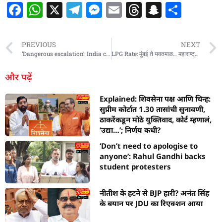
F
W
X
T
M
E
T
S
S
a
h
el
e
m
h
n
h
c
at
e
ss
ai
re
a
ar
PREVIOUS
NEXT
e
s
g
e
l
a
p
e
‘Dangerous escalation’: India condemns drone attack targeting UAE’s Barakah nuclear facility; calls for restraint
LPG Rate: मुंबई ते यवतमाळ… महाराष्ट्रातील प्रत्येक शहरातील एलपीजी सिलेंडरचे नवे दर जाणून घ्या!
b
A
ra
n
d
c
और पढ़ें
o
p
m
g
s
h
Explained: शिवसेना पक्ष आणि चिन्ह:
o
p
er
at
सुप्रीम कोर्टात 1.30 तासांची सुनावणी,
k
ठाकरेंकडून मोठे युक्तिवाद, कोर्ट म्हणालं,
‘उद्या…’; निर्णय कधी?
‘Don’t need to apologise to
anyone’: Rahul Gandhi backs
student protesters
नीतीश के हटने से BJP हारी? अनंत सिंह
के बयान पर JDU का रिएक्शन आया