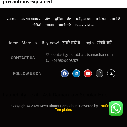
precautions explained
समाचार
अपराध समाचार
खेल
दुनिया
देश
धर्म / आस्था
मनोरंजन
राजनीति
वीडियो
व्यापार
संपर्क करें
Donate Now
Home
More
Buy now!
हमारे बारे में
Login
संपर्क करें
contact@merabharatsamachar.com
CONTACT US
+91 9820003573
FOLLOW US ON
Launchlify
Lexifo
Ask Daman
law Scholar Hub
Copyright © 2025 Mera Bharat Samachar | Powered by
Traffic Tail
Templates