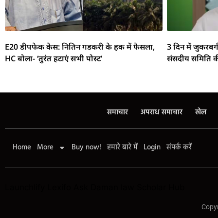
E20 डीपफेक केस: नितिन गडकरी के हक में फैसला,
3 दिन में जुकरबर
HC बोला- ‘तुरंत हटाएं सभी पोस्ट’
संसदीय समिति क
समाचार
अपराध समाचार
खेल
Home
More
Buy now!
हमारे बारे में
Login
संपर्क करें
Launchlify
Lexifo
Ask Daman
law Scholar Hub
Copyr