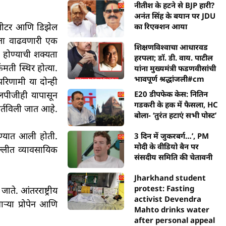
नीतीश के हटने से BJP हारी?
अनंत सिंह के बयान पर JDU
ति लीटर आणि डिझेल
का रिएक्शन आया
ंता वाढवणारी एक
शिक्षणविश्वाचा आधारवड
 होण्याची शक्यता
हरपला; डॉ. डी. वाय. पाटील
मती स्थिर होत्या.
यांना मुख्यमंत्री फडणवीसांची
भावपूर्ण श्रद्धांजली#cm
परिणामी या दोन्ही
E20 डीपफेक केस: नितिन
एलपीजीही यापासून
गडकरी के हक में फैसला, HC
र्तविली जात आहे.
बोला- ‘तुरंत हटाएं सभी पोस्ट’
रण्यात आली होती.
3 दिन में जुकरबर्ग…’, PM
मोदी के वीडियो बैन पर
्लीत व्यावसायिक
संसदीय समिति की चेतावनी
Jharkhand student
protest: Fasting
ते. आंतरराष्ट्रीय
activist Devendra
ऱ्या प्रोपेन आणि
Mahto drinks water
after personal appeal