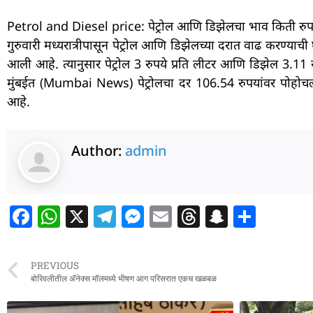
Petrol and Diesel price: पेट्रोल आणि डिझेलचा भाव किती रुप
गुरुवारी मध्यरात्रीपासून पेट्रोल आणि डिझेलच्या दरात वाढ करण्याच
आली आहे. त्यानुसार पेट्रोल 3 रुपये प्रति लीटर आणि डिझेल 3.11
मुंबईत (Mumbai News) पेट्रोलचा दर 106.54 रुपयांवर पोहोचला
आहे.
Author:
admin
F
W
X
T
M
E
T
S
S
a
h
el
e
m
h
n
h
c
at
e
ss
ai
re
a
ar
PREVIOUS
e
s
g
e
l
a
p
e
बोरिवलीतील अ‍ॅनेक्स मॉलमध्ये भीषण आग परिसरात एकच खळबळ
b
A
ra
n
d
c