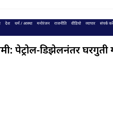
ा
देश
धर्म / आस्था
मनोरंजन
राजनीति
वीडियो
व्यापार
संपर्क करे
: पेट्रोल-डिझेलनंतर घरगुती 