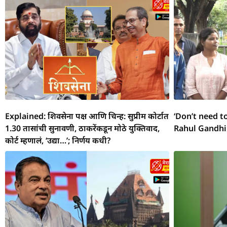
o
p
m
g
s
h
o
p
er
at
k
Explained: शिवसेना पक्ष आणि चिन्ह: सुप्रीम कोर्टात
‘Don’t need t
1.30 तासांची सुनावणी, ठाकरेंकडून मोठे युक्तिवाद,
Rahul Gandhi
कोर्ट म्हणालं, ‘उद्या…’; निर्णय कधी?