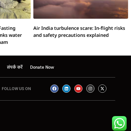
Fasting
Air India turbulence scare: In-flight risks
inks water
and safety precautions explained
onam
संपर्क करें
Donate Now
FOLLOW US ON