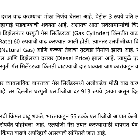
्या दरात वाढ करण्याचा मोठा निर्णय घेतला आहे. पेट्रोल 3 रुपये प्र
े महागाई भडकण्याची शक्यता आहे. अशातच आता सर्वसामान्यांची चि
 डिझेलनंतर घरगुती गॅस सिलेंडरच्या (Gas Cylinder) किंमतीत वाढ
 Rate) 60 रुपयांची वाढ करण्यात आली होती. त्यानंतर एलपीजीच्या किं
वायू (Natural Gas) आणि कच्च्या तेलाचा तुटवडा निर्माण झाला आहे. 
ेट्रोल आणि डिझेलच्या दरावर (Diesel Price) झाला आहे. त्यामुळे 
ुती गॅस सिलेंडरच्या किंमती वाढण्याची दाट शक्यता जाणकारांकडून व
तर व्यावसायिक वापराच्या गॅस सिलेंडरमध्ये अलीकडेच मोठी वाढ क
 आहे. तर दिल्लीत घरगुती एलपीजीचा दर 913 रुपये इतका असून दिल
ेंडरची किंमत वाढू शकते. भारताकडून 55 टक्के एलपीजीची आयात केली जा
लर्सपर्यंत पोहोचला आहे. एलपीजी गॅस तयार करण्यासाठी वापरात येणा
किंमत वाढणे अपरिहार्य असल्याचे सांगितले जात आहे.