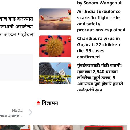
by Sonam Wangchuk
Air India turbulence
scare: In-flight risks
ांदाच वाढ करण्यात
and safety
राजधानी असलेल्या
precautions explained
ंवर जाऊन पोहोचले
Chandipura virus in
Gujarat: 22 children
die; 35 cases
confirmed
मुंबईकरांसाठी मोठी बातमी!
म्हाडाच्या 2,640 घरांच्या
लॉटरीचा मुहूर्त ठरला, 6
ऑगस्टला पूर्ण होणारे हजारो
अर्जदारांचे स्वप्न
विज्ञापन
NEXT
Mumbai : राजू शेट्टींना फरफटत नेलं, जानकरांना उचलून नेलं; कोकणातल्या काजू आंबा उत्पादक आंदोलकांना पोलिसांनी ताब्यात घेतलं, मुंबईत घमासान