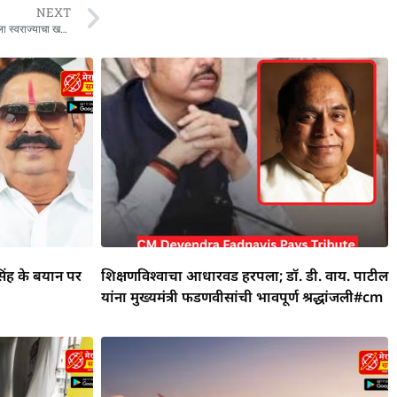
NEXT
वडिलांवरील टीका असह्य, हर्षवर्धन सपकाळांची लेक मैदानात; ट्रोलर्संना सडेतोड उत्तर, सांगितला स्वराज्याचा खरा अर्थ
िंह के बयान पर
शिक्षणविश्वाचा आधारवड हरपला; डॉ. डी. वाय. पाटील
यांना मुख्यमंत्री फडणवीसांची भावपूर्ण श्रद्धांजली#cm