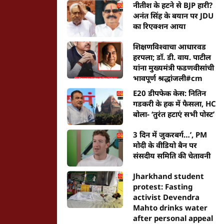
नीतीश के हटने से BJP हारी?
अनंत सिंह के बयान पर JDU
का रिएक्शन आया
शिक्षणविश्वाचा आधारवड
हरपला; डॉ. डी. वाय. पाटील
यांना मुख्यमंत्री फडणवीसांची
भावपूर्ण श्रद्धांजली#cm
E20 डीपफेक केस: नितिन
गडकरी के हक में फैसला, HC
बोला- ‘तुरंत हटाएं सभी पोस्ट’
3 दिन में जुकरबर्ग…’, PM
मोदी के वीडियो बैन पर
संसदीय समिति की चेतावनी
Jharkhand student
protest: Fasting
activist Devendra
Mahto drinks water
after personal appeal