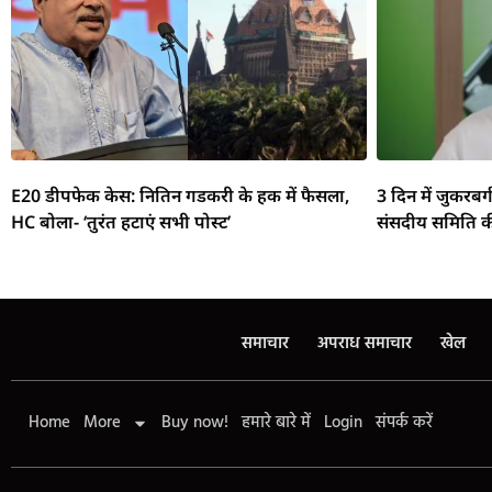
E20 डीपफेक केस: नितिन गडकरी के हक में फैसला,
3 दिन में जुकरबर
HC बोला- ‘तुरंत हटाएं सभी पोस्ट’
संसदीय समिति क
समाचार
अपराध समाचार
खेल
Home
More
Buy now!
हमारे बारे में
Login
संपर्क करें