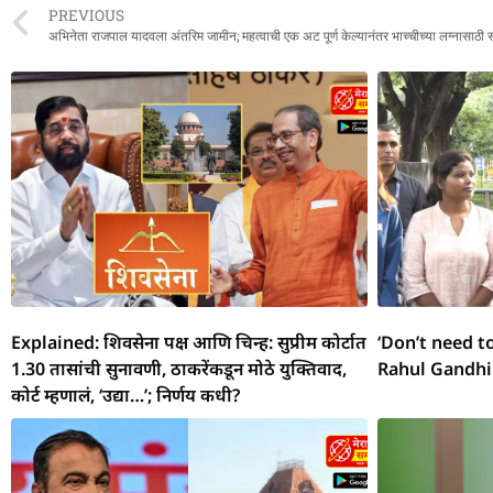
c
at
e
ss
ai
re
a
ar
PREVIOUS
e
s
g
e
l
a
p
e
अभिनेता राजपाल यादवला अंतरिम जामीन; महत्वाची एक अट पूर्ण केल्यानंतर भाच्चीच्या लग्नासाठी 
b
A
ra
n
d
c
o
p
m
g
s
h
o
p
er
at
k
Explained: शिवसेना पक्ष आणि चिन्ह: सुप्रीम कोर्टात
‘Don’t need t
1.30 तासांची सुनावणी, ठाकरेंकडून मोठे युक्तिवाद,
Rahul Gandhi
कोर्ट म्हणालं, ‘उद्या…’; निर्णय कधी?