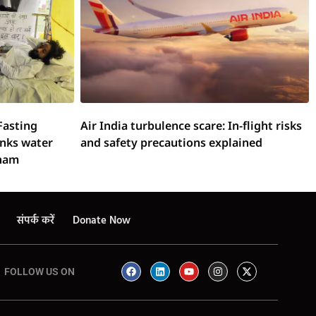
Fasting
Air India turbulence scare: In-flight risks
inks water
and safety precautions explained
onam
संपर्क करें
Donate Now
FOLLOW US ON