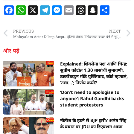
F
W
X
T
M
E
T
S
S
a
h
el
e
m
h
n
h
c
at
e
ss
ai
re
a
ar
PREVIOUS
NEXT
e
s
g
e
l
a
p
e
Malayalam Actor Dileep Acquitted In 2017 Actress Assault Case
इंडिगो संकट में फिलहाल दखल देने से सुप्रीम कोर्ट ने मना किया, कहा- ‘सरकार जरूरी कदम उठा रही है, उम्मीद है असर पड़ेगा’
b
A
ra
n
d
c
और पढ़ें
o
p
m
g
s
h
Explained: शिवसेना पक्ष आणि चिन्ह:
o
p
er
at
सुप्रीम कोर्टात 1.30 तासांची सुनावणी,
k
ठाकरेंकडून मोठे युक्तिवाद, कोर्ट म्हणालं,
‘उद्या…’; निर्णय कधी?
‘Don’t need to apologise to
anyone’: Rahul Gandhi backs
student protesters
नीतीश के हटने से BJP हारी? अनंत सिंह
के बयान पर JDU का रिएक्शन आया