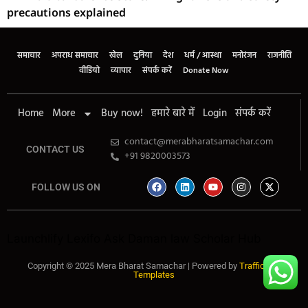
precautions explained
समाचार
अपराध समाचार
खेल
दुनिया
देश
धर्म / आस्था
मनोरंजन
राजनीति
वीडियो
व्यापार
संपर्क करें
Donate Now
Home
More
Buy now!
हमारे बारे में
Login
संपर्क करें
contact@merabharatsamachar.com
CONTACT US
+91 9820003573
FOLLOW US ON
Launchlify
Lexifo
Ask Daman
law Scholar Hub
Copyright © 2025 Mera Bharat Samachar | Powered by
Traffic Tail
Templates