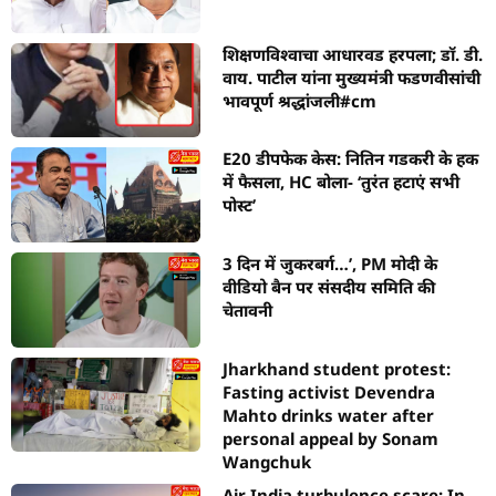
शिक्षणविश्वाचा आधारवड हरपला; डॉ. डी.
वाय. पाटील यांना मुख्यमंत्री फडणवीसांची
भावपूर्ण श्रद्धांजली#cm
E20 डीपफेक केस: नितिन गडकरी के हक
में फैसला, HC बोला- ‘तुरंत हटाएं सभी
पोस्ट’
3 दिन में जुकरबर्ग…’, PM मोदी के
वीडियो बैन पर संसदीय समिति की
चेतावनी
Jharkhand student protest:
Fasting activist Devendra
Mahto drinks water after
personal appeal by Sonam
Wangchuk
Air India turbulence scare: In-