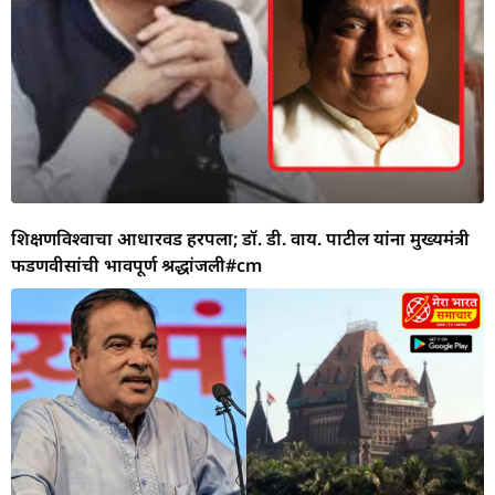
शिक्षणविश्वाचा आधारवड हरपला; डॉ. डी. वाय. पाटील यांना मुख्यमंत्री
फडणवीसांची भावपूर्ण श्रद्धांजली#cm