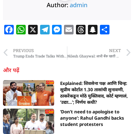
Author:
admin
F
W
X
T
M
E
T
S
S
a
h
el
e
m
h
n
h
c
at
e
ss
ai
re
a
ar
PREVIOUS
NEXT
e
s
g
e
l
a
p
e
Trump Ends Trade Talks With Canada After ‘Fake’ Ronald Reagan Ad, Says ‘Tariffs Are Very Important…’
Nilesh Ghaywal: आधी बॅंक खाती गोठवली; नंतर पासपोर्ट रद्द केला, आता घायवळची BOSS नंबर प्लेटची ऊसाच्या शेतात लपवलेली कारही घेतली ताब्यात
b
A
ra
n
d
c
और पढ़ें
o
p
m
g
s
h
Explained: शिवसेना पक्ष आणि चिन्ह:
o
p
er
at
सुप्रीम कोर्टात 1.30 तासांची सुनावणी,
k
ठाकरेंकडून मोठे युक्तिवाद, कोर्ट म्हणालं,
‘उद्या…’; निर्णय कधी?
‘Don’t need to apologise to
anyone’: Rahul Gandhi backs
student protesters