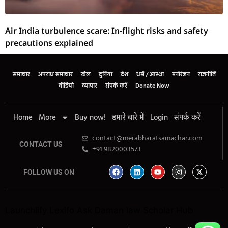
Air India turbulence scare: In-flight risks and safety
precautions explained
समाचार
अपराध समाचार
खेल
दुनिया
देश
धर्म / आस्था
मनोरंजन
राजनीति
वीडियो
व्यापार
संपर्क करें
Donate Now
Home
More
Buy now!
हमारे बारे में
Login
संपर्क करें
contact@merabharatsamachar.com
CONTACT US
+91 9820003573
FOLLOW US ON
Launchlify
Lexifo
Ask Daman
law Scholar Hub