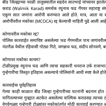
बीड जिल्ह्याच्या परळी तालुक्यातील सहदेव सातभाई यांच्यावर झालेल
कराड (Walmik Karad) समर्थक रघुनाथ फड गँगवर महाराष्ट्र संघट
एकूण सात जणांना आरोपी करण्यात आले होते. मात्र, आता या
आरोपींवरील मकोका (MCOCA) रद्द केल्याची माहिती पुढे आली आहे
कोणावरील मकोका रद्द?
पोलिस कारवाईत समाविष्ट असलेल्या फड गँगमधील पाच जणांवरी
नंदगौळ येथील रहिवासी गोट्या गिते, जगन्नाथ फड, संदीप सोनवणे, 
कोणावर मकोका कायम?
टोळीप्रमुख रघुनाथ फड आणि त्याचा सहकारी धनराज उर्फ राजाभाऊ
गुन्हेगारीचा विस्तृत इतिहास असल्याचे पोलिसांनी आधी स्पष्ट केले होते
कारवाईचा पूर्वइतिहास
गेल्या काही काळात बीड जिल्हा गुन्हेगारीच्या घटनांनी बदनाम ह
मागितल्याच्या गुन्ह्यात अटकेत असलेल्या वाल्मिक कराडसह त्याच्या
वेगवेगळ्या गुन्हेगारी टोळ्यांवर मकोकांतर्गत मोठी कारवाई करण