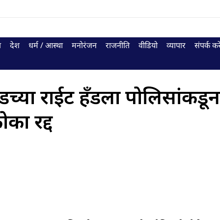
ा
देश
धर्म / आस्था
मनोरंजन
राजनीति
वीडियो
व्यापार
संपर्क करे
्या राईट हँडला पोलिसांकडून
ोका रद्द