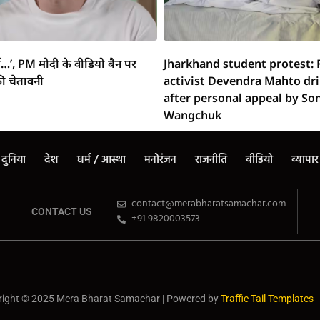
्ग…’, PM मोदी के वीडियो बैन पर
Jharkhand student protest: 
ी चेतावनी
activist Devendra Mahto dr
after personal appeal by S
Wangchuk
दुनिया
देश
धर्म / आस्था
मनोरंजन
राजनीति
वीडियो
व्यापार
contact@merabharatsamachar.com
CONTACT US
+91 9820003573
ight © 2025 Mera Bharat Samachar | Powered by
Traffic Tail Templates