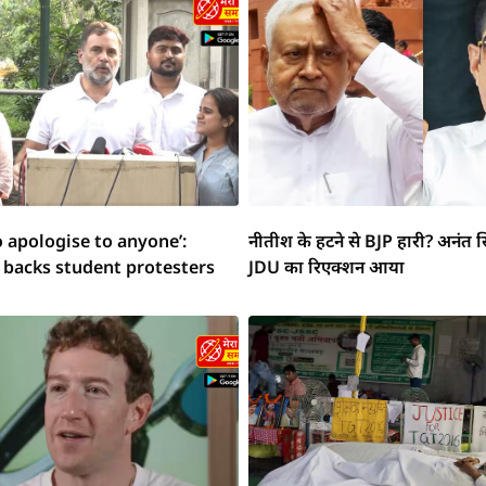
o apologise to anyone’:
नीतीश के हटने से BJP हारी? अनंत स
 backs student protesters
JDU का रिएक्शन आया