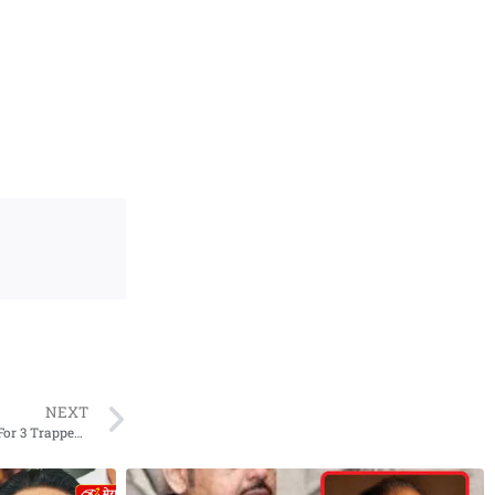
NEXT
J&K: Soldier Killed As Encounter Breaks Out In Udhampur, Hunt On For 3 Trapped Terrorists