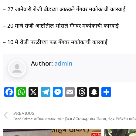
– 27 जानेवारी रोजी बीडच्या आठवले गँगवर मकोकाची कारवाई
– 20 मार्च रोजी आष्टीतील भोसले गँगवर मकोकाची कारवाई
– 10 मे रोजी परळीच्या फड गँगवर मकोकाची कारवाई
Author:
admin
F
W
X
T
M
E
T
S
S
a
h
el
e
m
h
n
h
c
at
e
ss
ai
re
a
ar
PREVIOUS
e
s
g
e
l
a
p
e
Beed Crime: वाल्मिक कराडच्या राईट हँडला पोलिसांकडून मोठा दिलासा, गोट्या गित्तेवरील मकोका
b
A
ra
n
d
c