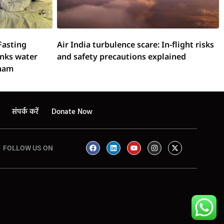
Fasting
Air India turbulence scare: In-flight risks
inks water
and safety precautions explained
onam
संपर्क करें
Donate Now
FOLLOW US ON