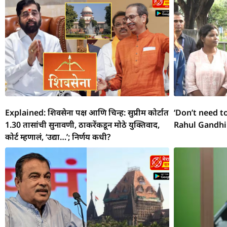
o
p
m
g
s
h
o
p
er
at
k
Explained: शिवसेना पक्ष आणि चिन्ह: सुप्रीम कोर्टात
‘Don’t need t
1.30 तासांची सुनावणी, ठाकरेंकडून मोठे युक्तिवाद,
Rahul Gandhi
कोर्ट म्हणालं, ‘उद्या…’; निर्णय कधी?