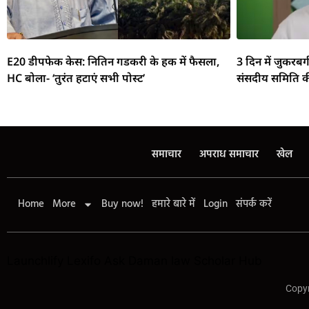
E20 डीपफेक केस: नितिन गडकरी के हक में फैसला,
3 दिन में जुकरबर
HC बोला- ‘तुरंत हटाएं सभी पोस्ट’
संसदीय समिति क
समाचार
अपराध समाचार
खेल
Home
More
Buy now!
हमारे बारे में
Login
संपर्क करें
Launchlify
Lexifo
Ask Daman
law Scholar Hub
Copyr