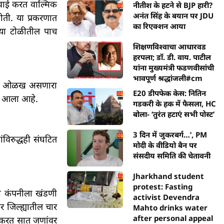
ारवाई करत वाल्मिक
नीतीश के हटने से BJP हारी?
अनंत सिंह के बयान पर JDU
ोती. या प्रकरणात
का रिएक्शन आया
या टोळीतील पाच
शिक्षणविश्वाचा आधारवड
हरपला; डॉ. डी. वाय. पाटील
यांना मुख्यमंत्री फडणवीसांची
भावपूर्ण श्रद्धांजली#cm
हणून ओळख असणारा
E20 डीपफेक केस: नितिन
ात आला आहे.
गडकरी के हक में फैसला, HC
बोला- ‘तुरंत हटाएं सभी पोस्ट’
3 दिन में जुकरबर्ग…’, PM
विरुद्धही संघटित
मोदी के वीडियो बैन पर
संसदीय समिति की चेतावनी
Jharkhand student
protest: Fasting
की कंपनीला खंडणी
activist Devendra
र जिल्ह्यातील चार
Mahto drinks water
after personal appeal
ई करत सात जणांवर