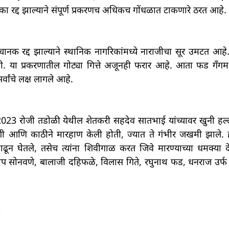
रद्द झाल्याने संपूर्ण प्रकरणच अधिकच गोंधळात टाकणारे ठरत आहे.
चानक रद्द झाल्याने स्थानिक नागरिकांमध्ये नाराजीचा सूर उमटत आहे
नाही. या प्रकरणातील गोट्या गित्ते अजूनही फरार आहे. आता फड गँ
वांचे लक्ष लागले आहे.
023 रोजी तडोळी येथील शेतकरी सहदेव सातभाई यांच्यावर खुनी हल
ड, फरशी आणि काठीने मारहाण केली होती, ज्यात ते गंभीर जखमी झाले. 
न घेतले, तसेच त्यांना शिवीगाळ करत जिवे मारण्याच्या धमक्या द
संदीप सोनवणे, बालाजी दहिफळे, विलास गिते, रघुनाथ फड, धनराज उर