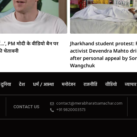
्ग…’, PM मोदी के वीडियो बैन पर
Jharkhand student protest: 
ी चेतावनी
activist Devendra Mahto dr
after personal appeal by S
Wangchuk
दुनिया
देश
धर्म / आस्था
मनोरंजन
राजनीति
वीडियो
व्यापार
contact@merabharatsamachar.com
CONTACT US
+91 9820003573