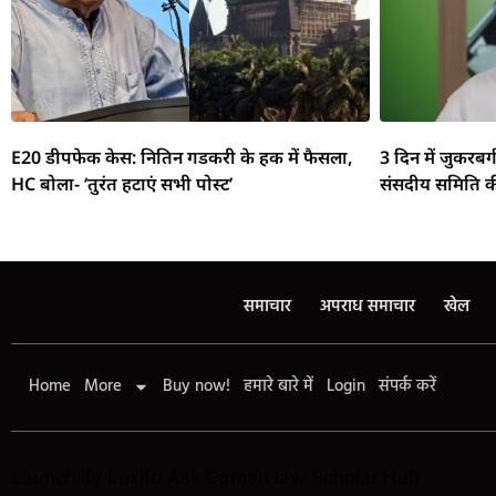
E20 डीपफेक केस: नितिन गडकरी के हक में फैसला,
3 दिन में जुकरबर
HC बोला- ‘तुरंत हटाएं सभी पोस्ट’
संसदीय समिति क
समाचार
अपराध समाचार
खेल
Home
More
Buy now!
हमारे बारे में
Login
संपर्क करें
Launchlify
Lexifo
Ask Daman
law Scholar Hub