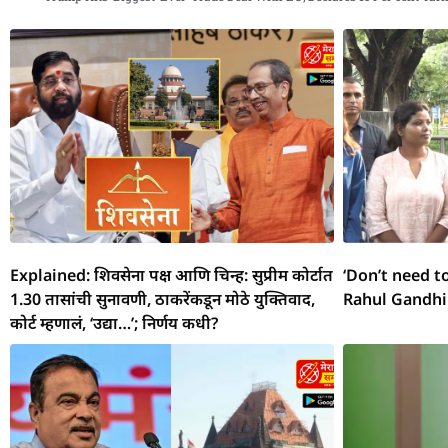
e
s
g
e
l
a
p
e
b
A
ra
n
d
c
o
p
m
g
s
h
o
p
er
at
k
Explained: शिवसेना पक्ष आणि चिन्ह: सुप्रीम कोर्टात
‘Don’t need t
1.30 तासांची सुनावणी, ठाकरेंकडून मोठे युक्तिवाद,
Rahul Gandhi
कोर्ट म्हणालं, ‘उद्या…’; निर्णय कधी?