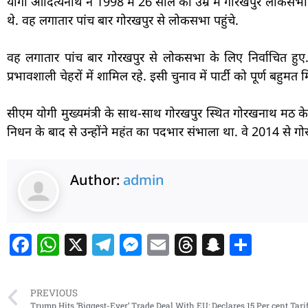
योगी आदित्यनाथ ने 1998 में 26 साल की उम्र में गोरखपुर लोकसभा 
थे. वह लगातार पांच बार गोरखपुर से लोकसभा पहुंचे.
वह लगातार पांच बार गोरखपुर से लोकसभा के लिए निर्वाचित हुए. 
प्रभावशाली चेहरों में शामिल रहे. इसी चुनाव में पार्टी को पूर्ण बहुम
सीएम योगी मुख्यमंत्री के साथ-साथ गोरखपुर स्थित गोरखनाथ मठ के म
निधन के बाद से उन्होंने महंत का पदभार संभाला था. वे 2014 से गोरख
Author:
admin
F
W
X
T
M
E
T
S
S
a
h
el
e
m
h
n
h
c
at
e
ss
ai
re
a
ar
PREVIOUS