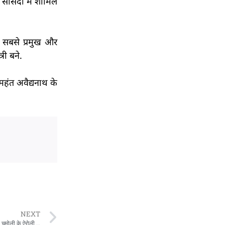
सांसदों में शामिल
े सबसे प्रमुख और
री बने.
महंत अवैद्यनाथ के
NEXT
UP Uttarakhand News LIVE: उत्तराखंड पंचायत चुनाव के दूसरे चरण की वोटिंग जारी, चमोली के ऐरोली गाँव की 106 साल की दादी ने मतदान किया