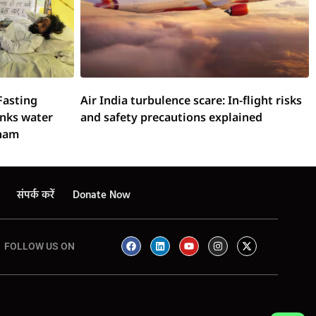
Fasting
Air India turbulence scare: In-flight risks
inks water
and safety precautions explained
onam
संपर्क करें
Donate Now
FOLLOW US ON