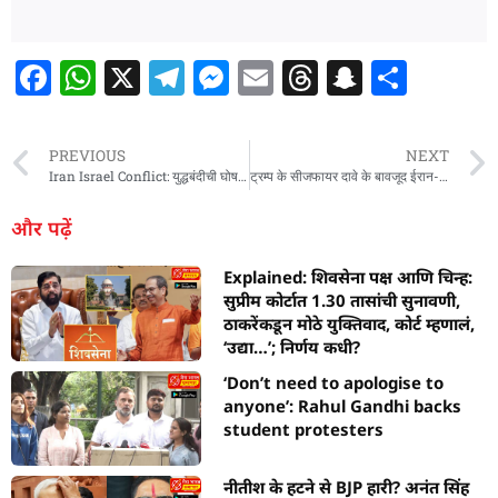
F
W
X
T
M
E
T
S
S
a
h
el
e
m
h
n
h
c
at
e
ss
ai
re
a
ar
PREVIOUS
NEXT
e
s
g
e
l
a
p
e
Iran Israel Conflict: युद्धबंदीची घोषणा झाल्यानंतरही इराणचा इस्त्रायलवर मिसाईल हल्ला; 6 जण ठार, पुन्हा युद्ध भडकणार?
ट्रम्प के सीजफायर दावे के बावजूद ईरान-इजराइल में तनाव चरम पर
b
A
ra
n
d
c
और पढ़ें
o
p
m
g
s
h
Explained: शिवसेना पक्ष आणि चिन्ह:
o
p
er
at
सुप्रीम कोर्टात 1.30 तासांची सुनावणी,
k
ठाकरेंकडून मोठे युक्तिवाद, कोर्ट म्हणालं,
‘उद्या…’; निर्णय कधी?
‘Don’t need to apologise to
anyone’: Rahul Gandhi backs
student protesters
नीतीश के हटने से BJP हारी? अनंत सिंह