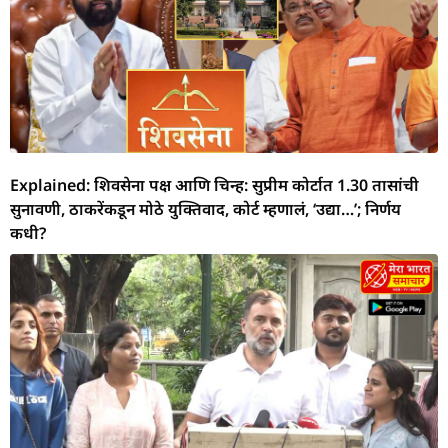
Explained: शिवसेना पक्ष आणि चिन्ह: सुप्रीम कोर्टात 1.30 तासांची
सुनावणी, ठाकरेंकडून मोठे युक्तिवाद, कोर्ट म्हणालं, ‘उद्या…’; निर्णय
कधी?