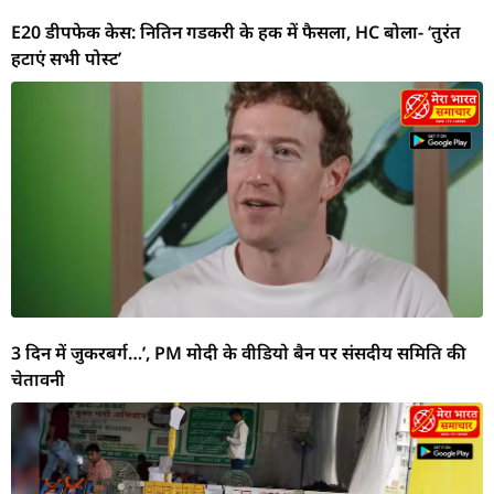
E20 डीपफेक केस: नितिन गडकरी के हक में फैसला, HC बोला- ‘तुरंत
हटाएं सभी पोस्ट’
3 दिन में जुकरबर्ग…’, PM मोदी के वीडियो बैन पर संसदीय समिति की
चेतावनी