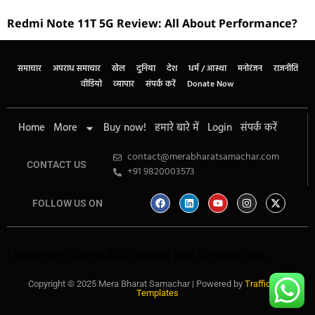
Redmi Note 11T 5G Review: All About Performance?
समाचार
अपराध समाचार
खेल
दुनिया
देश
धर्म / आस्था
मनोरंजन
राजनीति
वीडियो
व्यापार
संपर्क करें
Donate Now
Home
More
Buy now!
हमारे बारे में
Login
संपर्क करें
contact@merabharatsamachar.com
CONTACT US
+91 9820003573
FOLLOW US ON
Launchlify
Lexifo
Ask Daman
law Scholar Hub
Copyright © 2025 Mera Bharat Samachar | Powered by
Traffic Tail
Templates