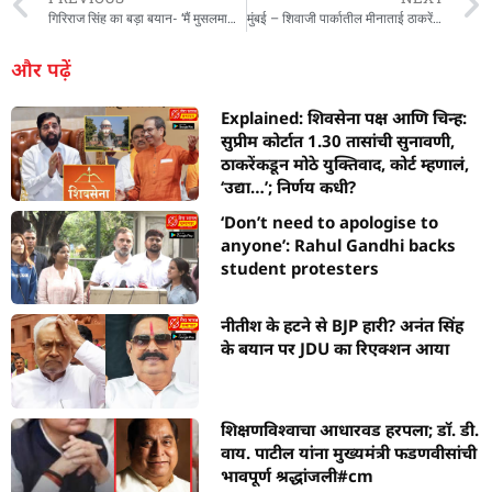
e
s
g
e
l
a
p
e
गिरिराज सिंह का बड़ा बयान- ‘मैं मुसलमानों का विरोधी नहीं हूं, लेकिन…’, राहुल-तेजस्वी को निशाने पर लिया
मुंबई – शिवाजी पार्कातील मीनाताई ठाकरेंच्या पुतळ्याला रंग फासण्याचा प्रयत्न, परिसरात तणाव
b
A
ra
n
d
c
और पढ़ें
o
p
m
g
s
h
Explained: शिवसेना पक्ष आणि चिन्ह:
o
p
er
at
सुप्रीम कोर्टात 1.30 तासांची सुनावणी,
k
ठाकरेंकडून मोठे युक्तिवाद, कोर्ट म्हणालं,
‘उद्या…’; निर्णय कधी?
‘Don’t need to apologise to
anyone’: Rahul Gandhi backs
student protesters
नीतीश के हटने से BJP हारी? अनंत सिंह
के बयान पर JDU का रिएक्शन आया
शिक्षणविश्वाचा आधारवड हरपला; डॉ. डी.
वाय. पाटील यांना मुख्यमंत्री फडणवीसांची
भावपूर्ण श्रद्धांजली#cm