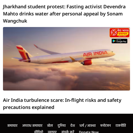
Jharkhand student protest: Fasting activist Devendra
Mahto drinks water after personal appeal by Sonam
Wangchuk
Air India turbulence scare: In-flight risks and safety
precautions explained
समाचार
अपराध समाचार
खेल
दुनिया
देश
धर्म / आस्था
मनोरंजन
राजनीति
वीडियो
व्यापार
संपर्क करें
Donate Now