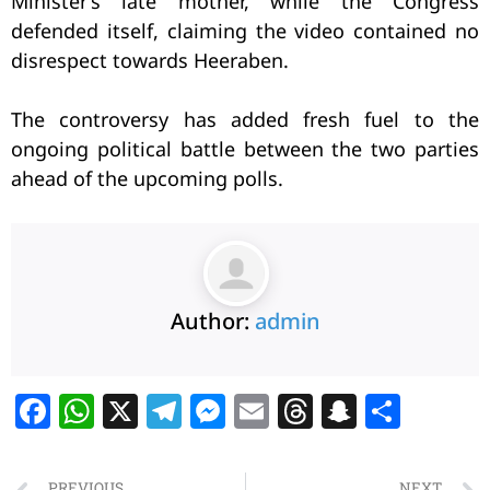
Minister’s late mother, while the Congress
defended itself, claiming the video contained no
disrespect towards Heeraben.
The controversy has added fresh fuel to the
ongoing political battle between the two parties
ahead of the upcoming polls.
Author:
admin
F
W
X
T
M
E
T
S
S
a
h
el
e
m
h
n
h
c
at
e
ss
ai
re
a
ar
PREVIOUS
NEXT