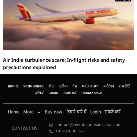
Air India turbulence scare: In-flight risks and safety
precautions explained
समाचार
अपराध समाचार
खेल
दुनिया
देश
धर्म / आस्था
मनोरंजन
राजनीति
वीडियो
व्यापार
संपर्क करें
Donate Now
Home
More
Buy now!
हमारे बारे में
Login
संपर्क करें
contact@merabharatsamachar.com
CONTACT US
+91 9820003573