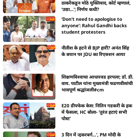
k
ठाकरेंकडून मोठे युक्तिवाद, कोर्ट म्हणालं,
‘उद्या…’; निर्णय कधी?
‘Don’t need to apologise to
anyone’: Rahul Gandhi backs
student protesters
नीतीश के हटने से BJP हारी? अनंत सिंह
के बयान पर JDU का रिएक्शन आया
शिक्षणविश्वाचा आधारवड हरपला; डॉ. डी.
वाय. पाटील यांना मुख्यमंत्री फडणवीसांची
भावपूर्ण श्रद्धांजली#cm
E20 डीपफेक केस: नितिन गडकरी के हक
में फैसला, HC बोला- ‘तुरंत हटाएं सभी
पोस्ट’
3 दिन में जुकरबर्ग…’, PM मोदी के