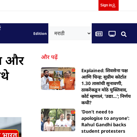
Sign in
ं
Edition
िल और
और पढ़ें
थे
Explained: शिवसेना पक्ष
आणि चिन्ह: सुप्रीम कोर्टात
1.30 तासांची सुनावणी,
ठाकरेंकडून मोठे युक्तिवाद,
कोर्ट म्हणालं, ‘उद्या…’; निर्णय
कधी?
‘Don’t need to
apologise to anyone’:
Rahul Gandhi backs
student protesters