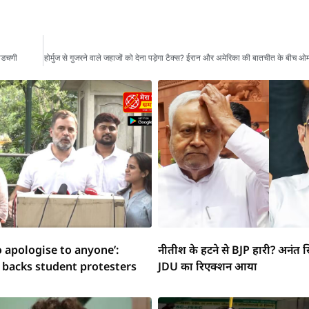
 अडचणी
होर्मुज से गुजरने वाले जहाजों को देना पड़ेगा टैक्स? ईरान और अमेरिका की बातचीत के बीच ओ
o apologise to anyone’:
नीतीश के हटने से BJP हारी? अनंत स
 backs student protesters
JDU का रिएक्शन आया