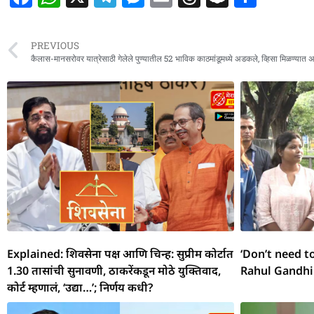
a
h
el
e
m
h
n
h
c
at
e
ss
ai
re
a
ar
PREVIOUS
e
s
g
e
l
a
p
e
कैलास-मानसरोवर यात्रेसाठी गेलेले पुण्यातील 52 भाविक काठमांडूमध्ये अडकले, व्हिसा मिळण्यात
b
A
ra
n
d
c
o
p
m
g
s
h
o
p
er
at
k
Explained: शिवसेना पक्ष आणि चिन्ह: सुप्रीम कोर्टात
‘Don’t need t
1.30 तासांची सुनावणी, ठाकरेंकडून मोठे युक्तिवाद,
Rahul Gandhi
कोर्ट म्हणालं, ‘उद्या…’; निर्णय कधी?