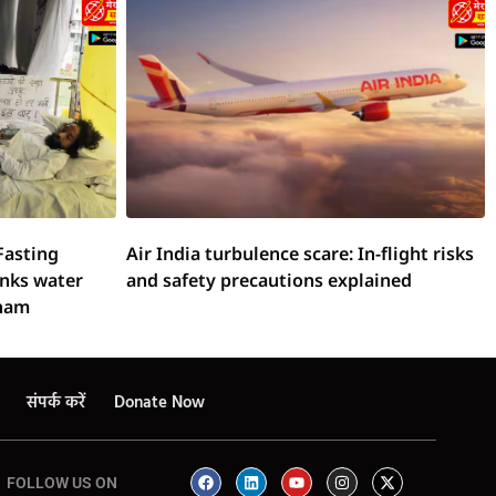
Fasting
Air India turbulence scare: In-flight risks
inks water
and safety precautions explained
onam
संपर्क करें
Donate Now
FOLLOW US ON