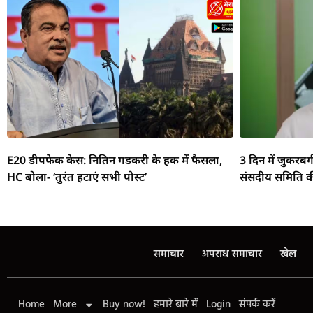
E20 डीपफेक केस: नितिन गडकरी के हक में फैसला,
3 दिन में जुकरबर
HC बोला- ‘तुरंत हटाएं सभी पोस्ट’
संसदीय समिति क
समाचार
अपराध समाचार
खेल
Home
More
Buy now!
हमारे बारे में
Login
संपर्क करें