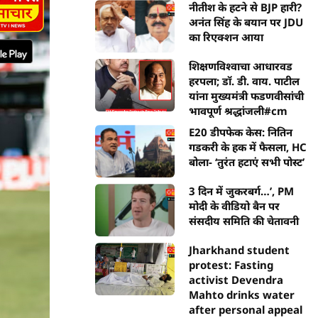
नीतीश के हटने से BJP हारी?
अनंत सिंह के बयान पर JDU
का रिएक्शन आया
शिक्षणविश्वाचा आधारवड
हरपला; डॉ. डी. वाय. पाटील
यांना मुख्यमंत्री फडणवीसांची
भावपूर्ण श्रद्धांजली#cm
E20 डीपफेक केस: नितिन
गडकरी के हक में फैसला, HC
बोला- ‘तुरंत हटाएं सभी पोस्ट’
3 दिन में जुकरबर्ग…’, PM
मोदी के वीडियो बैन पर
संसदीय समिति की चेतावनी
Jharkhand student
protest: Fasting
activist Devendra
Mahto drinks water
after personal appeal