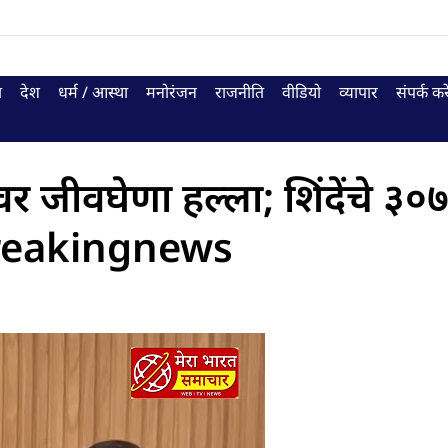
ा
देश
धर्म / आस्था
मनोरंजन
राजनीति
वीडियो
व्यापार
संपर्क करे
र जीवघेणा हल्ला; शिंदेंचे ३०
#breakingnews