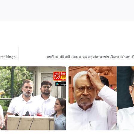
वृद्धाला मारहाण प्रकरणानंतर मनसे आक्रमक; परप्रांतीय रिक्षा-ओला चालकांवर धडक कारवाई! #breakingnews
अमली पदार्थविरोधी पथकाचा धडाका; आंतरराज्यीय रॅकेटचा पर्दाफ