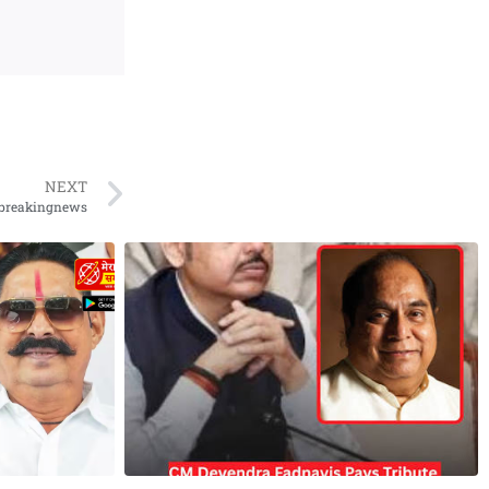
NEXT
ाश #breakingnews